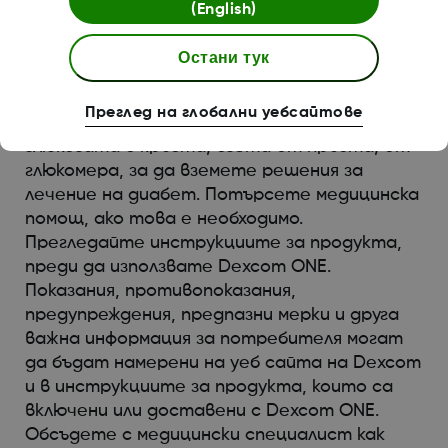
до вземането на решение за лечение,
(English)
което може да доведе до нараняване. Ако
предупрежденията и отчетените
Остани тук
стойности на глюкозата от Dexcom ONE
не отговарят на вашите симптоми или
Преглед на глобални уебсайтове
очаквания, използвайте стойността на
глюкозата в кръвта, взета от пръста, от
глюкомера, за да вземете решения за
лечение на диабет. Потърсете медицинска
помощ, ако това е необходимо.
Прегледайте инструкциите за продукта,
преди да използвате Dexcom ONE.
Показания, противопоказания,
предупреждения, предпазни мерки и друга
важна информация за потребителя могат
да бъдат намерени на уеб сайта на Dexcom
и в инструкциите за продукта, които са
включени или доставени с Dexcom ONE.
Обсъдете с медицински специалист как