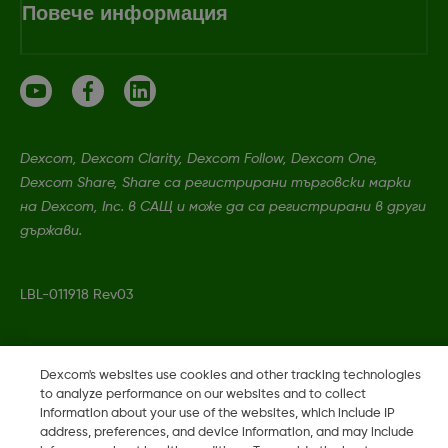
Повече информация
Dexcom, Dexcom Clarity, Dexcom Follow, Dexcom One,
Dexcom Share, Share са регистрирани търговски марки
на Dexcom, Inc. в САЩ и може да са регистрирани в други
държави.
LBL-011918 Rev03
©
2026 Dexcom, Inc. Всички права запазени.
Dexcom's websites use cookies and other tracking technologies
to analyze performance on our websites and to collect
information about your use of the websites, which include IP
address, preferences, and device information, and may include
Промяна на регион