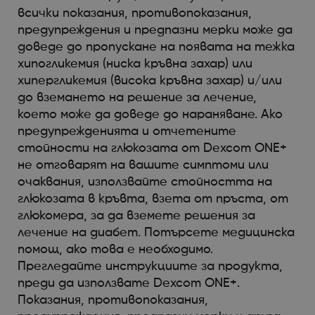
всички показания, противопоказания,
предупреждения и предпазни мерки може да
доведе до пропускане на появата на тежка
хипогликемия (ниска кръвна захар) или
хипергликемия (висока кръвна захар) и/или
до вземането на решение за лечение,
което може да доведе до нараняване. Ако
предупрежденията и отчетените
стойности на глюкозата от Dexcom ONE+
не отговарят на вашите симптоми или
очаквания, използвайте стойността на
глюкозата в кръвта, взета от пръста, от
глюкомера, за да вземете решения за
лечение на диабет. Потърсете медицинска
помощ, ако това е необходимо.
Прегледайте инструкциите за продукта,
преди да използвате Dexcom ONE+.
Показания, противопоказания,