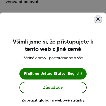
znovu připojovat.
Was this article helpful?
Všimli jsme si, že přistupujete k
tento web z jiné země
LBL016375 Rev001
Žádné obavy—postaráme se o vše
Podmínky a Zásady
Přejít na
United States (English)
Zůstat zde
Další informace
Zobrazit globální webové stránky