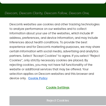
Dexcom, Dexcom Clarity, Dexcom Follow, Dexcom One,
Dexcom Share a Share jsou ochranné známky nebo
registrované ochranné známky ve Spojených státech a mohou
Dexcom's websites use cookies and other tracking technologies
to analyze performance on our websites and to collect
být registrovány v jiných zemích.
information about your use of the websites, which include IP
address, preferences, and device information, and may include
inferences about health conditions. To provide the best
LBL016375 Rev001
experience and for Dexcom’s marketing purposes, we may share
certain information with social media, advertising and analytics
partners. Select “Accept Cookies” to agree. If you select “Reject
©
2026 Dexcom, Inc. Všechna práva vyhrazena.
Cookies”, only strictly necessary cookies are placed. By
rejecting cookies, you may not have full functionality of the
website or additional services that may be offered. Your
selection applies on Dexcom websites and this browser and
device only.
Cookie Policy
Změnit region
CZ
Cookie Settings
Reject Cookies