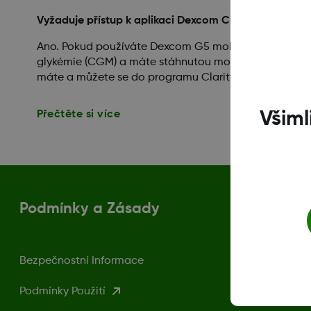
Vyžaduje přístup k aplikaci Dexcom CLARITY účet D
Ano. Pokud používáte Dexcom G5 mobilní systém kon
glykémie (CGM) a máte stáhnutou mobilní aplikaci 
máte a můžete se do programu Clarity přihlásit – nový
Přečtěte si více
Všiml
Podmínky a Zásady
Bezpečnostní Informace
Podmínky Použití