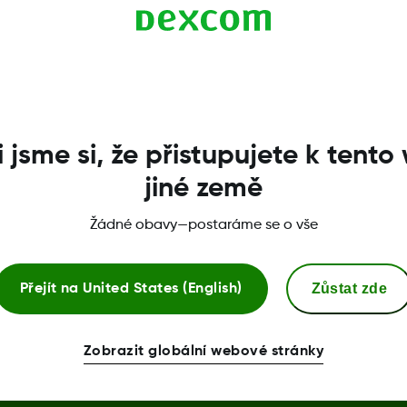
excom?
tinuálního monitorování
Dexcom G5, účet Dexcom už
 účet si nezakládejte.
i jsme si, že přistupujete k tento
jiné země
Žádné obavy—postaráme se o vše
Další informace
Zůstat zde
Přejít na
United States (English)
Centrum zabezpečení
Zobrazit globální webové stránky
Prohlášení o shodě