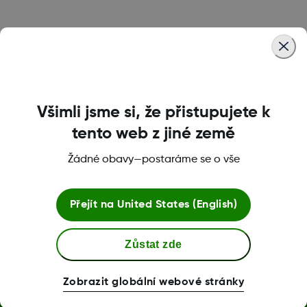
Was this article helpful?
Všimli jsme si, že přistupujete k
LBL014208 Rev002
tento web z jiné země
Žádné obavy—postaráme se o vše
Podmínky a Zásady
Přejít na
United States (English)
Zůstat zde
Další informace
Zobrazit globální webové stránky