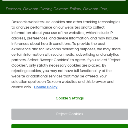
Dexcom, Dexcom Clarity, Dexcom Follow, Dexcom One,
Dexcom Share a Share jsou ochranné známky nebo
Dexcom's websites use cookies and other tracking technologies
registrované ochranné známky ve Spojených státech a mohou
to analyze performance on our websites and to collect
být registrovány v jiných zemích.
information about your use of the websites, which include IP
address, preferences, and device information, and may include
inferences about health conditions. To provide the best
LBL014208 Rev002
experience and for Dexcom’s marketing purposes, we may share
certain information with social media, advertising and analytics
partners. Select “Accept Cookies” to agree. If you select “Reject
Cookies”, only strictly necessary cookies are placed. By
©
2026 Dexcom, Inc. Všechna práva vyhrazena.
rejecting cookies, you may not have full functionality of the
website or additional services that may be offered. Your
selection applies on Dexcom websites and this browser and
device only.
Cookie Policy
Změnit region
CZ
Cookie Settings
Reject Cookies