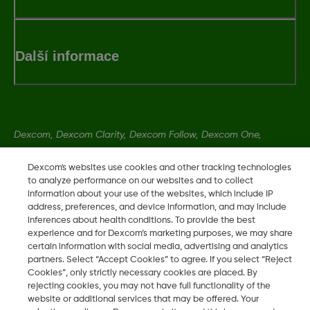
Další informace
Dexcom, Dexcom Clarity, Dexcom Follow, Dexcom One,
Dexcom Share a Share jsou ochranné známky nebo
Dexcom's websites use cookies and other tracking technologies
registrované ochranné známky ve Spojených státech a mohou
to analyze performance on our websites and to collect
být registrovány v jiných zemích.
information about your use of the websites, which include IP
address, preferences, and device information, and may include
inferences about health conditions. To provide the best
experience and for Dexcom’s marketing purposes, we may share
©
2026 Dexcom, Inc. Všechna práva vyhrazena.
certain information with social media, advertising and analytics
partners. Select “Accept Cookies” to agree. If you select “Reject
Cookies”, only strictly necessary cookies are placed. By
rejecting cookies, you may not have full functionality of the
Změnit region
website or additional services that may be offered. Your
CZ