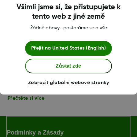
Ano, aplikace Follow funguje stejně jako se systémem
Všimli jsme si, že přistupujete k
Dexcom G5 Mobile.
tento web z jiné země
Přečtěte si více
Žádné obavy—postaráme se o vše
Přejít na
United States (English)
Které chytré telefony jsou kompatibilní s aplikací
Follow?
Sdílející osoby mohou používat kompatibilní
Zůstat zde
platformy iOS a Android. Chcete-li zobrazit nejnovější
podporovaná zařízení, navštivte
Zobrazit globální webové stránky
http://www.dexcom.com/compatibility
Přečtěte si více
Podmínky a Zásady