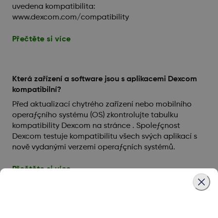
uvedena kompatibilita:
www.dexcom.com/compatibility
Přečtěte si více
Která zařízení a software jsou s aplikacemi Dexcom
kompatibilní?
Před aktualizací chytrého zařízení nebo mobilního
operaƒçního systému (OS) zkontrolujte tabulku
kompatibility Dexcom na stránce . Spoleƒçnost
Dexcom testuje kompatibilitu všech svých aplikací s
nově vydanými verzemi operaƒçních systémů.
Přečtěte si více
Funguje aplikace Follow se systémem G6?