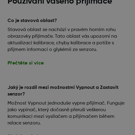
Používání vašeho přijímače
Co je stavová oblast?
Stavová oblast se nachází v pravém horním rohu
obrazovky přijímače. Tato oblast vás upozorní na
aktualizaci kalibrace, chyby kalibrace a potíže s
příjmem informací o glykémii ze senzoru.
Přečtěte si více
Jaký je rozdíl mezi možnostmi Vypnout a Zastavit
senzor?
Možnost Vypnout jednoduše vypne přijímač. Funguje
jako vypínač, který dočasně přeruší veškerou
komunikaci mezi vysílačem a přijímačem během
relace senzoru.