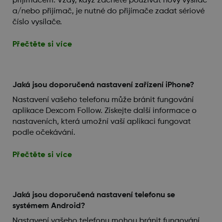
přijímačem. Vždy, když začnete používat nový vysílač
a/nebo přijímač, je nutné do přijímače zadat sériové
číslo vysílače.
Přečtěte si více
Jaká jsou doporučená nastavení zařízení iPhone?
Nastavení vašeho telefonu může bránit fungování
aplikace Dexcom Follow. Získejte další informace o
nastaveních, která umožní vaší aplikaci fungovat
podle očekávání.
Přečtěte si více
Jaká jsou doporučená nastavení telefonu se
systémem Android?
Nastavení vašeho telefonu mohou bránit fungování