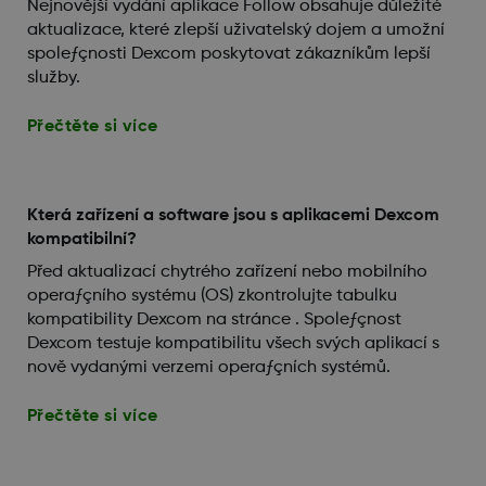
Nejnovější vydání aplikace Follow obsahuje důležité
aktualizace, které zlepší uživatelský dojem a umožní
spoleƒçnosti Dexcom poskytovat zákazníkům lepší
služby.
Přečtěte si více
Která zařízení a software jsou s aplikacemi Dexcom
kompatibilní?
Před aktualizací chytrého zařízení nebo mobilního
operaƒçního systému (OS) zkontrolujte tabulku
kompatibility Dexcom na stránce . Spoleƒçnost
Dexcom testuje kompatibilitu všech svých aplikací s
nově vydanými verzemi operaƒçních systémů.
Přečtěte si více