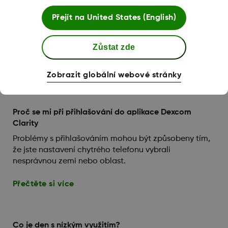
můžete přizpůsobit zobrazení a sdílení dat. Změny
platí pouze pro aplikaci Dexcom Clarity a nemají vliv
Přejít na
United States (English)
na nastavení vašeho systému Dexcom CGM. Změny
nastavení provedené zdravotnickým personálem v
Zůstat zde
průběhu klinické relace platí pouze pro tuto relaci.
Přečtěte si více
Zobrazit globální webové stránky
Proč se mi při přihlašování do aplikace Dexcom
Clarity
Problémy s přihlašováním mohou být způsobeny tím,
že jste nastavení chytrého telefonu vybrali
nesprávnou zemi nebo oblast.
Přečtěte si více
Co je den s nízkým využitím?