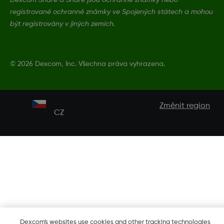
registrované ochranné známky ve Spojených státech a mohou
být registrovány v jiných zemích.
©
2026 Dexcom, Inc. Všechna práva vyhrazena.
Změnit region
CZ
Dexcom's websites use cookies and other tracking technologies