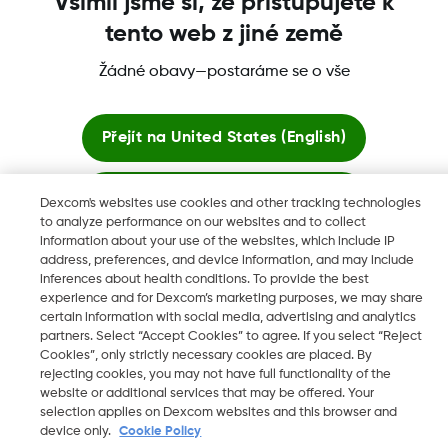
Všimli jsme si, že přistupujete k
tento web z jiné země
Žádné obavy—postaráme se o vše
Dexcom, Dexcom Clarity, Dexcom Follow, Dexcom One,
Dexcom Share a Share jsou ochranné známky nebo
registrované ochranné známky ve Spojených státech a mohou
Přejít na
United States (English)
být registrovány v jiných zemích.
Zůstat zde
Dexcom's websites use cookies and other tracking technologies
to analyze performance on our websites and to collect
©
2026 Dexcom, Inc. Všechna práva vyhrazena.
information about your use of the websites, which include IP
Zobrazit globální webové stránky
address, preferences, and device information, and may include
inferences about health conditions. To provide the best
experience and for Dexcom’s marketing purposes, we may share
Změnit region
certain information with social media, advertising and analytics
CZ
partners. Select “Accept Cookies” to agree. If you select “Reject
Cookies”, only strictly necessary cookies are placed. By
rejecting cookies, you may not have full functionality of the
website or additional services that may be offered. Your
selection applies on Dexcom websites and this browser and
device only.
Cookie Policy