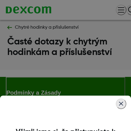
Chytré hodinky a příslušenství
Časté dotazy k chytrým
hodinkám a příslušenství
Podmínky a Zásady
Další informace