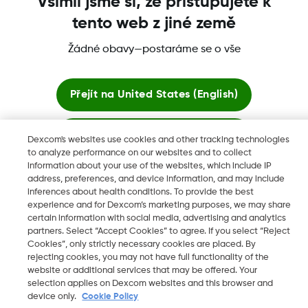
Všimli jsme si, že přistupujete k
tento web z jiné země
Žádné obavy—postaráme se o vše
Dexcom, Dexcom Clarity, Dexcom Follow, Dexcom One,
Dexcom Share a Share jsou ochranné známky nebo
registrované ochranné známky ve Spojených státech a mohou
Přejít na
United States (English)
být registrovány v jiných zemích.
Zůstat zde
Dexcom's websites use cookies and other tracking technologies
to analyze performance on our websites and to collect
©
2026 Dexcom, Inc. Všechna práva vyhrazena.
information about your use of the websites, which include IP
Zobrazit globální webové stránky
address, preferences, and device information, and may include
inferences about health conditions. To provide the best
experience and for Dexcom’s marketing purposes, we may share
Změnit region
certain information with social media, advertising and analytics
CZ
partners. Select “Accept Cookies” to agree. If you select “Reject
Cookies”, only strictly necessary cookies are placed. By
rejecting cookies, you may not have full functionality of the
website or additional services that may be offered. Your
selection applies on Dexcom websites and this browser and
device only.
Cookie Policy