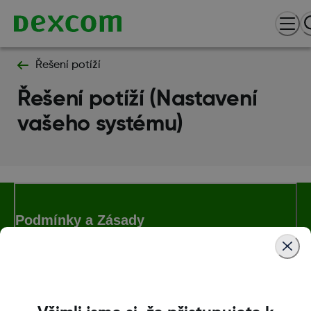
Řešení potíží
Řešení potíží (Nastavení
vašeho systému)
Podmínky a Zásady
Další informace