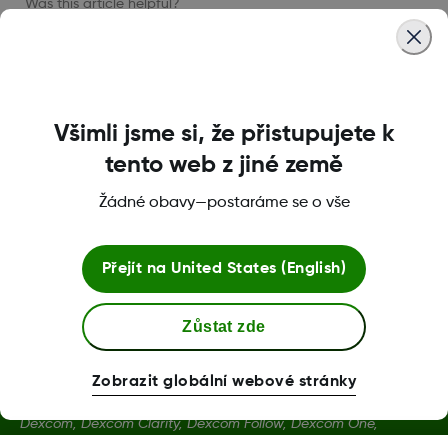
Was this article helpful?
LBL016375 Rev001
Všimli jsme si, že přistupujete k
tento web z jiné země
Žádné obavy—postaráme se o vše
Podmínky a Zásady
Přejít na
United States (English)
Další informace
Zůstat zde
Zobrazit globální webové stránky
Dexcom, Dexcom Clarity, Dexcom Follow, Dexcom One,
Dexcom Share a Share jsou ochranné známky nebo