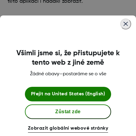
této aplikaci i nadále zobrazit.
Was this article helpful?
Všimli jsme si, že přistupujete k
tento web z jiné země
LBL014350 Rev004
Žádné obavy—postaráme se o vše
Podmínky a Zásady
Přejít na
United States (English)
Zůstat zde
Další informace
Zobrazit globální webové stránky