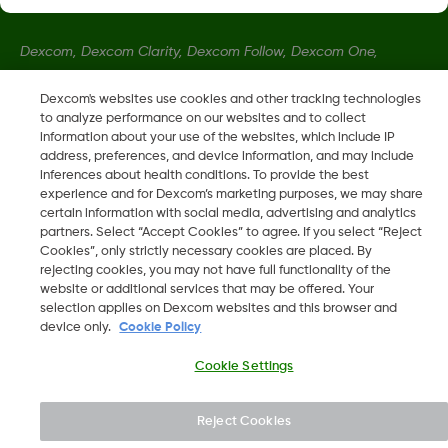
Dexcom, Dexcom Clarity, Dexcom Follow, Dexcom One,
Dexcom Share a Share jsou ochranné známky nebo
registrované ochranné známky ve Spojených státech a mohou
Dexcom's websites use cookies and other tracking technologies
to analyze performance on our websites and to collect
být registrovány v jiných zemích.
information about your use of the websites, which include IP
address, preferences, and device information, and may include
inferences about health conditions. To provide the best
LBL014350 Rev004
experience and for Dexcom’s marketing purposes, we may share
certain information with social media, advertising and analytics
partners. Select “Accept Cookies” to agree. If you select “Reject
©
2026 Dexcom, Inc. Všechna práva vyhrazena.
Cookies”, only strictly necessary cookies are placed. By
rejecting cookies, you may not have full functionality of the
website or additional services that may be offered. Your
selection applies on Dexcom websites and this browser and
device only.
Cookie Policy
Změnit region
CZ
Cookie Settings
Reject Cookies