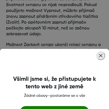
životnost senzoru se nijak neprodlouží. Pokud
použijete možnost Vypnout, můžete přijímač
znovu zapnout přidržením středového tlačítka
(Zvolit). Po opětovném zapnutí přijímače
počkejte alespoň 10 minut, než se začnou
zobrazovat údaje.
Možnost Zastavit senzor ukončí relaci senzoru a
zobrazí v pravém horním rohu grafu trendu
červený symbol zastavení. Údaje o glykémii ze
senzoru již nebudou přijímány, a pokud tuto
možnost použijete, bude nutné senzor vyměnit.
Všimli jsme si, že přistupujete k
tento web z jiné země
Was this article helpful?
Žádné obavy—postaráme se o vše