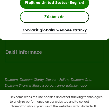
Přejít na
United States (English)
LBL014208 Rev002
Zůstat zde
Podmínky a Zásady
Zobrazit globální webové stránky
Další informace
Dexcom, Dexcom Clarity, Dexcom Follow, Dexcom One,
Dexcom Share a Share jsou ochranné známky nebo
registrované ochranné známky ve Spojených státech a mohou
být registrovány v jiných zemích.
Dexcom's websites use cookies and other tracking technologies
to analyze performance on our websites and to collect
information about your use of the websites, which include IP