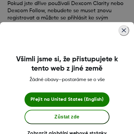
Pokud jste dříve používali Dexcom Clarity nebo
Dexcom Follow, nebudete se muset znovu
registrovat a můžete se přihlásit ke svým
stávajícím účtům a zachovat si tak všechna
nastavení.
Zkontrolujte, zda používáte poslední verze
aplikací Dexcom Follow a Clarity.
Všimli jsme si, že přistupujete k
tento web z jiné země
Was this article helpful?
Žádné obavy—postaráme se o vše
Přejít na
United States (English)
Podmínky a Zásady
Zůstat zde
Zobrazit globální webové stránky