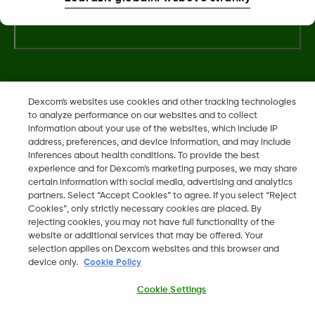
Další informace
Dexcom, Dexcom Clarity, Dexcom Follow, Dexcom One,
Dexcom's websites use cookies and other tracking technologies
to analyze performance on our websites and to collect
Dexcom Share a Share jsou ochranné známky nebo
information about your use of the websites, which include IP
registrované ochranné známky ve Spojených státech a mohou
address, preferences, and device information, and may include
být registrovány v jiných zemích.
inferences about health conditions. To provide the best
experience and for Dexcom’s marketing purposes, we may share
certain information with social media, advertising and analytics
partners. Select “Accept Cookies” to agree. If you select “Reject
©
2026 Dexcom, Inc. Všechna práva vyhrazena.
Cookies”, only strictly necessary cookies are placed. By
rejecting cookies, you may not have full functionality of the
website or additional services that may be offered. Your
selection applies on Dexcom websites and this browser and
device only.
Cookie Policy
Změnit region
CZ
Cookie Settings