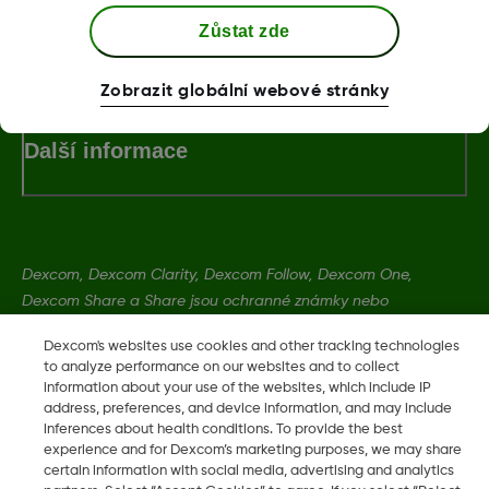
Zůstat zde
Podmínky a Zásady
Zobrazit globální webové stránky
Další informace
Dexcom, Dexcom Clarity, Dexcom Follow, Dexcom One,
Dexcom Share a Share jsou ochranné známky nebo
registrované ochranné známky ve Spojených státech a mohou
Dexcom's websites use cookies and other tracking technologies
být registrovány v jiných zemích.
to analyze performance on our websites and to collect
information about your use of the websites, which include IP
address, preferences, and device information, and may include
LBL020934 Rev001
inferences about health conditions. To provide the best
experience and for Dexcom’s marketing purposes, we may share
certain information with social media, advertising and analytics