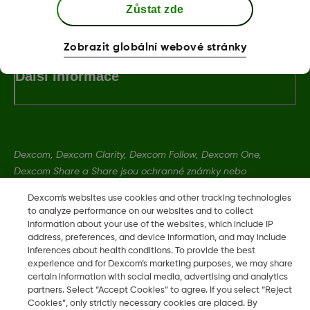
Podmínky a Zásady
Zůstat zde
Zobrazit globální webové stránky
Další informace
Dexcom, Dexcom Clarity, Dexcom Follow, Dexcom One,
Dexcom Share a Share jsou ochranné známky nebo
registrované ochranné známky ve Spojených státech a mohou
Dexcom's websites use cookies and other tracking technologies
být registrovány v jiných zemích.
to analyze performance on our websites and to collect
information about your use of the websites, which include IP
address, preferences, and device information, and may include
MAT-1802
inferences about health conditions. To provide the best
experience and for Dexcom’s marketing purposes, we may share
certain information with social media, advertising and analytics
partners. Select “Accept Cookies” to agree. If you select “Reject
©
2026 Dexcom, Inc. Všechna práva vyhrazena.
Cookies”, only strictly necessary cookies are placed. By