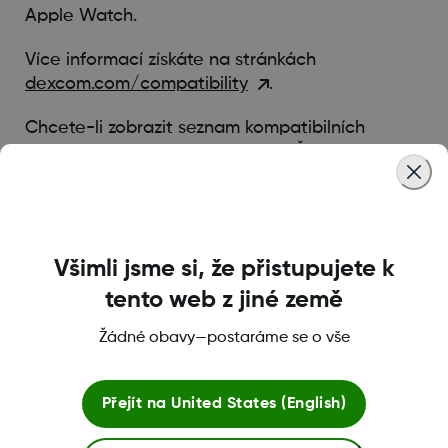
Apple Watch.
Více informací získáte na stránkách
dexcom.com/compatibility
.
Chcete-li zobrazit seznam kompatibilních
hodinek Apple Watch, navštivte Často kladené
otázky:
ZDE
Was this article helpful?
Všimli jsme si, že přistupujete k
tento web z jiné země
Žádné obavy—postaráme se o vše
MAT-1802
Přejít na
United States (English)