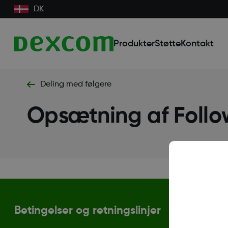
DK
Produkter
Støtte
Kontakt
Deling med følgere
Opsætning af Foll
Betingelser og retningslinjer