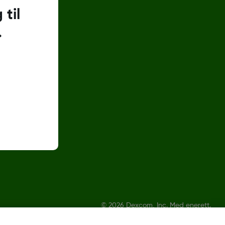
til
.
©
2026 Dexcom, Inc. Med enerett.