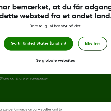
 har bemærket, at du får adgang 
Kompatibilitet
dette websted fra et andet land
Downloads og Vejledninger
Bare rolig—vi har styr på det.
Bliv her
Gå til
United States (English)
Se globale websites
Share og Share er varemerker
nalyze performance on our websites and to