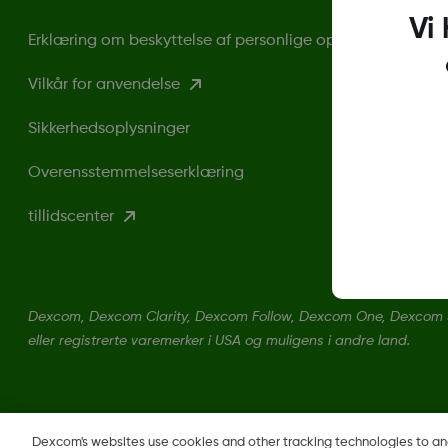
Vi
Erklæring om beskyttelse af personlige oplysninger
Vilkår for anvendelse
Sikkerhedsoplysninger
Overensstemmelseserklæring
tillidscenter
Dexcom, Dexcom Clarity, Dexcom Follow, Dexcom One, Dexcom 
eller registrerte varemerker i USA og muligens i andre land.
Dexcom's websites use cookies and other tracking technologies to a