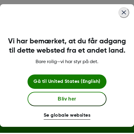
Was this article helpful?
Vi har bemærket, at du får adgang
LBL-1000444 Rev001
til dette websted fra et andet land.
Bare rolig—vi har styr på det.
Betingelser og retningslinjer
Gå til
United States (English)
Bliv her
Flere oplysninger
Se globale websites