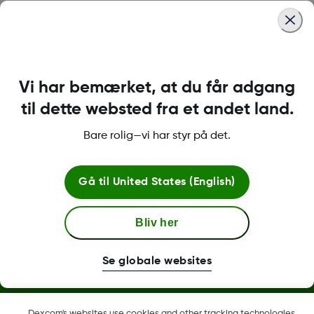
Was this article helpful?
Vi har bemærket, at du får adgang
MAT-6365
til dette websted fra et andet land.
Bare rolig—vi har styr på det.
Betingelser og retningslinjer
Gå til
United States (English)
Flere oplysninger
Bliv her
Se globale websites
Dexcom, Dexcom Clarity, Dexcom Follow, Dexcom One,
Dexcom's websites use cookies and other tracking technologies