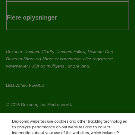
Flere oplysninger
Dexcom, Dexcom Clarity, Dexcom Follow, Dexcom One,
Dexcom Share og Share er varemerker eller registrerte
varemerker i USA og muligens i andre land.
LBL020468 Rev002
©
2026 Dexcom, Inc. Med enerett.
Dexcom's websites use cookies and other tracking technologies
to analyze performance on our websites and to collect
Skift region
information about your use of the websites, which include IP
DK