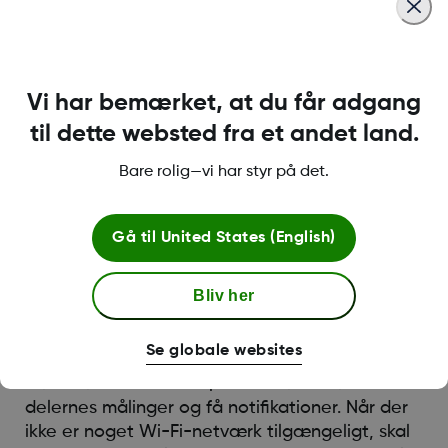
Notifikationer
Notifikationer gør det muligt at få notifikationer
på din smartenhed. Tillad, at notifikationer for
Vi har bemærket, at du får adgang
Dexcom Follow-appen fungerer.
til dette websted fra et andet land.
Hvordan aktiveres Notifikationer?
Bare rolig—vi har styr på det.
Gå til telefonens Indstillinger
Find Dexcom Follow i Apps
Gå til
United States (English)
Tryk på Notifikationer
Bliv her
Aktivér Notifikationer
Internetforbindelse (Wi-Fi eller Mobildata)
Se globale websites
Internetforbindelse er påkrævet for at vise
delernes målinger og få notifikationer. Når der
ikke er noget Wi-Fi-netværk tilgængeligt, skal