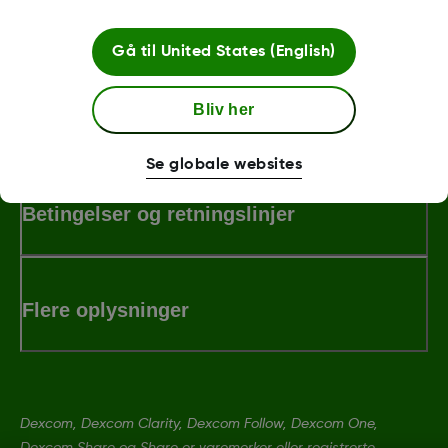
Was this article helpful?
Gå til
United States (English)
Bliv her
LBL016698 Rev001
Se globale websites
Betingelser og retningslinjer
Flere oplysninger
Dexcom, Dexcom Clarity, Dexcom Follow, Dexcom One,
Dexcom Share og Share er varemerker eller registrerte