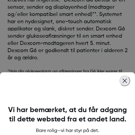
sensor, sender og displayenhed (modtager
og/eller kompatibel smart enhed)**. Systemet
har en nydesignet, one-touch automatisk
applikator og slank, diskret sender. Dexcom G6
sender glukoseaflæsninger til en smart enhed
eller Dexcom-modtageren hvert 5. minut.
Dexcom G6 er godkendt til patienter i alderen 2
år og ældre.
*Hvis din glukosealarm og aflæsninger fra G6 ikke svarer til
symptomerne eller forventningerne, skal du bruge en
blodglukosemåler til at træffe beslutninger om
diabetesbehandling.
** For at se de nyeste understøttede enheder, skal du besøge
Vi har bemærket, at du får adgang
http://www.dexcom.com/compatibility
til dette websted fra et andet land.
Bare rolig—vi har styr på det.