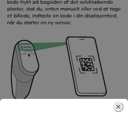
kode trykt på bagsiden af det selvklæbende
plaster, skal du, enten manuelt eller ved at tage
et billede, indtaste en kode i din displayenhed,
når du starter en ny sensor.
Brug ikke en kode fra en anden sensor og opret
ikke selv en kode. Hvis du gør det, vil din sensor