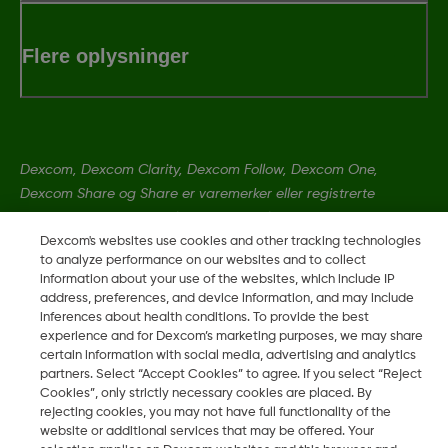
Flere oplysninger
Dexcom, Dexcom Clarity, Dexcom Follow, Dexcom One,
Dexcom Share og Share er varemerker eller registrerte
varemerker i USA og muligens i andre land.
Dexcom's websites use cookies and other tracking technologies
to analyze performance on our websites and to collect
information about your use of the websites, which include IP
LBL-1000734 Rev001
address, preferences, and device information, and may include
inferences about health conditions. To provide the best
experience and for Dexcom’s marketing purposes, we may share
©
2026 Dexcom, Inc. Med enerett.
certain information with social media, advertising and analytics
partners. Select “Accept Cookies” to agree. If you select “Reject
Cookies”, only strictly necessary cookies are placed. By
rejecting cookies, you may not have full functionality of the
Skift region
website or additional services that may be offered. Your
DK