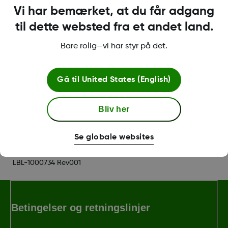
ikke fungere optimalt og kan vise unøjagtige
Vi har bemærket, at du får adgang
data.
til dette websted fra et andet land.
* Der kræves fingerprik til at tage beslutninger om
Bare rolig—vi har styr på det.
diabetesbehandling, hvis symptomerne eller forventningerne
ikke stemmer overens med aflæsningerne.
Gå til
United States (English)
Was this article helpful?
Bliv her
Se globale websites
LBL-1000734 Rev001
Betingelser og retningslinjer