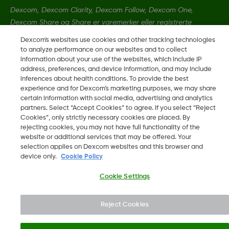
Dexcom, Dexcom Clarity, Dexcom Follow, Dexcom One,
Dexcom Share og Share er varemerker eller registrerte
varemerker i USA og muligens i andre land.
Dexcom's websites use cookies and other tracking technologies
to analyze performance on our websites and to collect
information about your use of the websites, which include IP
MAT-3304
address, preferences, and device information, and may include
inferences about health conditions. To provide the best
experience and for Dexcom’s marketing purposes, we may share
certain information with social media, advertising and analytics
©
2026 Dexcom, Inc. Med enerett.
partners. Select “Accept Cookies” to agree. If you select “Reject
Cookies”, only strictly necessary cookies are placed. By
rejecting cookies, you may not have full functionality of the
website or additional services that may be offered. Your
Skift region
selection applies on Dexcom websites and this browser and
DK
device only.
Cookie Policy
Cookie Settings
Reject Cookies