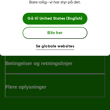
Bare rolig—vi har styr på det.
Was this article helpful?
Gå til
United States (English)
Bliv her
MAT-3304
Se globale websites
Betingelser og retningslinjer
Flere oplysninger