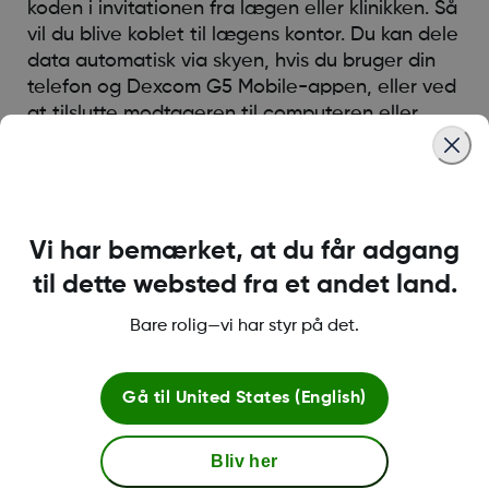
koden i invitationen fra lægen eller klinikken. Så
vil du blive koblet til lægens kontor. Du kan dele
data automatisk via skyen, hvis du bruger din
telefon og Dexcom G5 Mobile-appen, eller ved
at tilslutte modtageren til computeren eller
klinikkens computer.
Was this article helpful?
Vi har bemærket, at du får adgang
til dette websted fra et andet land.
Bare rolig—vi har styr på det.
LBL014350 Rev004
Gå til
United States (English)
Betingelser og retningslinjer
Bliv her