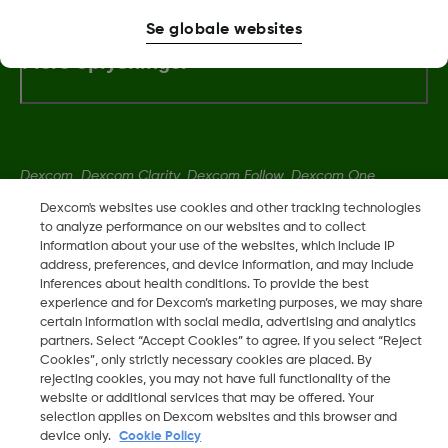
Se globale websites
Flere oplysninger
Dexcom, Dexcom Clarity, Dexcom Follow, Dexcom One,
Dexcom Share og Share er varemerker eller registrerte
Dexcom's websites use cookies and other tracking technologies
varemerker i USA og muligens i andre land.
to analyze performance on our websites and to collect
information about your use of the websites, which include IP
address, preferences, and device information, and may include
inferences about health conditions. To provide the best
LBL014350 Rev004
experience and for Dexcom’s marketing purposes, we may share
certain information with social media, advertising and analytics
partners. Select “Accept Cookies” to agree. If you select “Reject
©
2026 Dexcom, Inc. Med enerett.
Cookies”, only strictly necessary cookies are placed. By
rejecting cookies, you may not have full functionality of the
website or additional services that may be offered. Your
selection applies on Dexcom websites and this browser and
Skift region
device only.
Cookie Policy