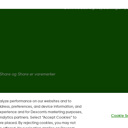
Downloads og Vejledninger
Share og Share er varemerker
nalyze performance on our websites and to
ddress, preferences, and device information, and
 experience and for Dexcom’s marketing purposes,
Cookie S
nalytics partners. Select “Accept Cookies” to
 are placed. By rejecting cookies, you may not