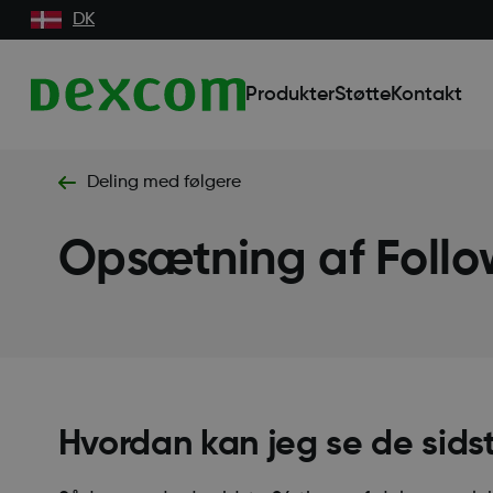
DK
Produkter
Støtte
Kontakt
Deling med følgere
Opsætning af Foll
Hvordan kan jeg se de sids