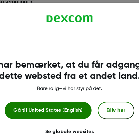
kosemålinger:
imers-knappen på din delers side
nde smartenheden på siden for at se mere detaljerede data. Tr
tion.
 har bemærket, at du får adgang 
dette websted fra et andet land
Bare rolig—vi har styr på det.
Flere oplysninger
Bliv her
Gå til
United States (English)
Se globale websites
Kompatibilitet