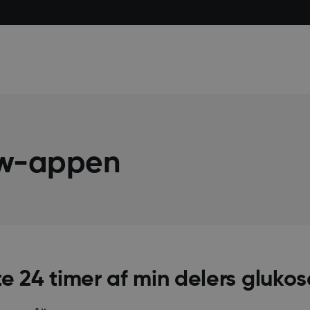
ow-appen
te 24 timer af min delers gluko