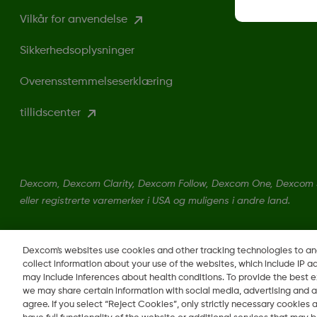
Vilkår for anvendelse
Sikkerhedsoplysninger
Overensstemmelseserklæring
tillidscenter
Dexcom, Dexcom Clarity, Dexcom Follow, Dexcom One, Dexcom 
eller registrerte varemerker i USA og muligens i andre land.
Dexcom's websites use cookies and other tracking technologies to a
collect information about your use of the websites, which include IP a
may include inferences about health conditions. To provide the best
we may share certain information with social media, advertising and a
agree. If you select “Reject Cookies”, only strictly necessary cookies