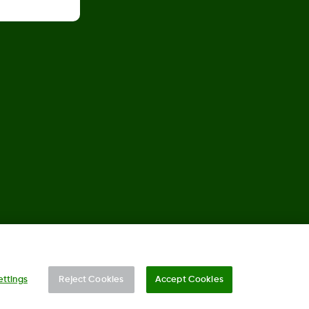
©
2026 Dexcom, Inc. Med enerett.
ettings
Reject Cookies
Accept Cookies