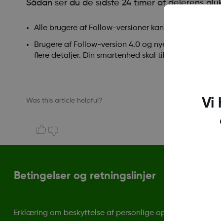
Sådan ser du de sidste 24 timer af delerens glu
Alle brugere af Follow-versioner kan trykke på 24-t
Brugere af Follow-version 4.0 og nyere kan også ve
flere detaljer. Din smartenhed skal tillade skærmrota
Vi
Was this article helpful?
Betingelser og retningslinjer
Erklæring om beskyttelse af personlige oplysninger