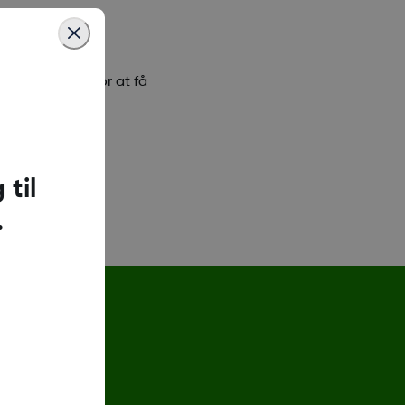
yk på grafen for at få
til
.