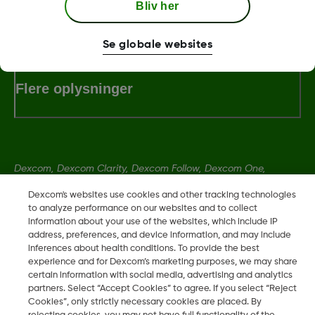
Bliv her
Betingelser og retningslinjer
Se globale websites
Flere oplysninger
Dexcom, Dexcom Clarity, Dexcom Follow, Dexcom One,
Dexcom Share og Share er varemerker eller registrerte
Dexcom's websites use cookies and other tracking technologies
varemerker i USA og muligens i andre land.
to analyze performance on our websites and to collect
information about your use of the websites, which include IP
address, preferences, and device information, and may include
LBL-1000444 Rev001
inferences about health conditions. To provide the best
experience and for Dexcom’s marketing purposes, we may share
certain information with social media, advertising and analytics
partners. Select “Accept Cookies” to agree. If you select “Reject
©
2026 Dexcom, Inc. Med enerett.
Cookies”, only strictly necessary cookies are placed. By