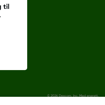
til
.
©
2026 Dexcom, Inc. Med enerett.