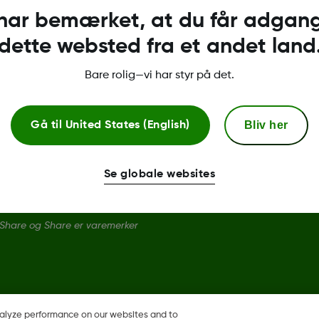
 har bemærket, at du får adgang 
Kompatibilitet
dette websted fra et andet land
Downloads og Vejledninger
Bare rolig—vi har styr på det.
Bliv her
Gå til
United States (English)
Se globale websites
Share og Share er varemerker
nalyze performance on our websites and to