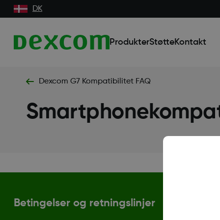
DK
Produkter
Støtte
Kontakt
Dexcom G7 Kompatibilitet FAQ
Smartphonekompati
Betingelser og retningslinjer