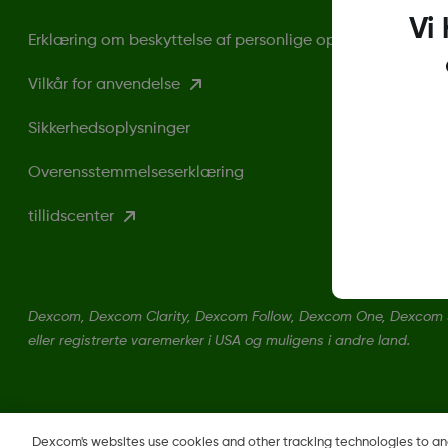
Vi
Erklæring om beskyttelse af personlige oplysninger
Vilkår for anvendelse
Sikkerhedsoplysninger
Overensstemmelseserklæring
tillidscenter
Dexcom, Dexcom Clarity, Dexcom Follow, Dexcom One, Dexcom 
eller registrerte varemerker i USA og muligens i andre land.
Dexcom's websites use cookies and other tracking technologies to a