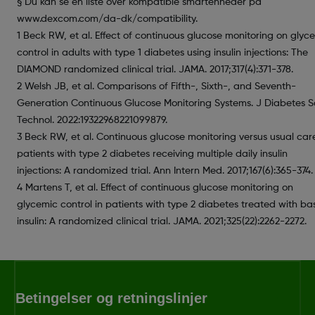
§ Du kan se en liste over kompatible smartenheder på
www.dexcom.com/da-dk/compatibility.
1 Beck RW, et al. Effect of continuous glucose monitoring on glyc
control in adults with type 1 diabetes using insulin injections: The
DIAMOND randomized clinical trial. JAMA. 2017;317(4):371-378.
2 Welsh JB, et al. Comparisons of Fifth-, Sixth-, and Seventh-
Generation Continuous Glucose Monitoring Systems. J Diabetes S
Technol. 2022:19322968221099879.
3 Beck RW, et al. Continuous glucose monitoring versus usual care
patients with type 2 diabetes receiving multiple daily insulin
injections: A randomized trial. Ann Intern Med. 2017;167(6):365-374.
4 Martens T, et al. Effect of continuous glucose monitoring on
glycemic control in patients with type 2 diabetes treated with ba
insulin: A randomized clinical trial. JAMA. 2021;325(22):2262-2272.
Betingelser og retningslinjer