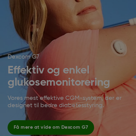
Dexcom G7
Effektiv og enkel
glukosemonitorering
Vores mest effektive CGM-system, der er
designet til bedre diabetesstyring.
Få mere at vide om Dexcom G7