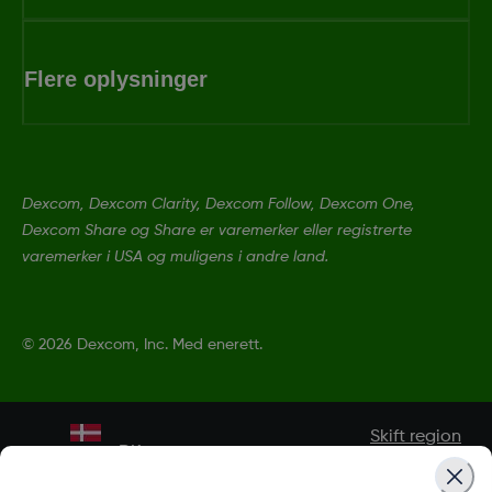
Flere oplysninger
Dexcom, Dexcom Clarity, Dexcom Follow, Dexcom One,
Dexcom Share og Share er varemerker eller registrerte
varemerker i USA og muligens i andre land.
©
2026 Dexcom, Inc. Med enerett.
Skift region
DK