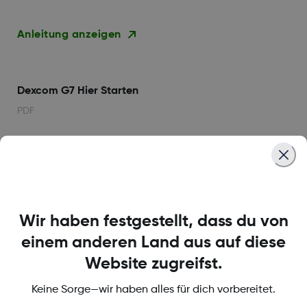
Anleitung anzeigen
Dexcom G7 Hier Starten
PDF
Anleitung anzeigen
Dexcom G7 Benutzerhandbuch
Wir haben festgestellt, dass du von
mmol/L
einem anderen Land aus auf diese
PDF
Website zugreifst.
Anleitung anzeigen
Keine Sorge—wir haben alles für dich vorbereitet.