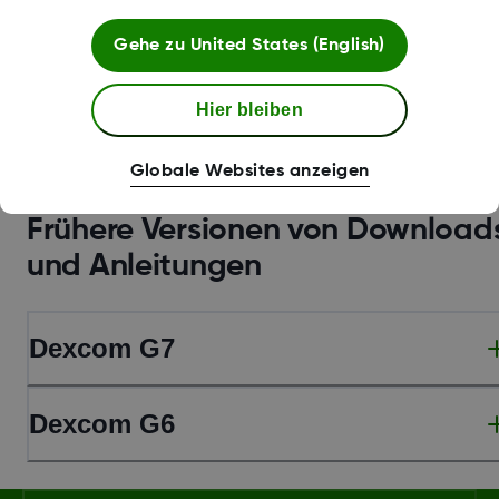
Mehr anzeigen
Gehe zu
United States (English)
Hier bleiben
Globale Websites anzeigen
Frühere Versionen von Download
und Anleitungen
Dexcom G7
Dexcom G6