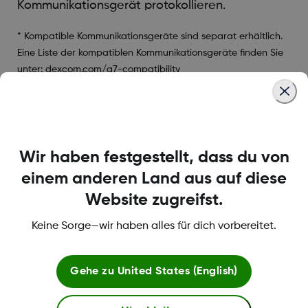
Kommunikationsgerät protokollieren.
* Kompatible Kommunikationsgeräte sind separat erhältlich.
Eine Liste der kompatiblen Kommunikationsgeräte finden Sie
unter:
dexcom.com/g7-compatibility
Was this article helpful?
Wir haben festgestellt, dass du von
einem anderen Land aus auf diese
Website zugreifst.
LBL-1000444 Rev001
Keine Sorge—wir haben alles für dich vorbereitet.
Bedingungen und Richtlinien
Gehe zu
United States (English)