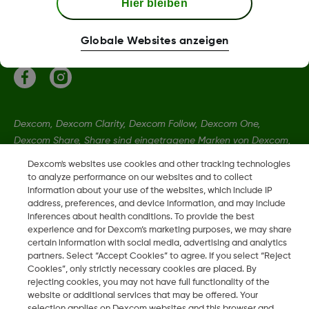
Hier bleiben
Mehr Informationen
Globale Websites anzeigen
Dexcom, Dexcom Clarity, Dexcom Follow, Dexcom One,
Dexcom Share, Share sind eingetragene Marken von Dexcom,
Inc. in den USA und sind möglicherweise in anderen Ländern
Dexcom's websites use cookies and other tracking technologies
eingetragen.
to analyze performance on our websites and to collect
information about your use of the websites, which include IP
address, preferences, and device information, and may include
inferences about health conditions. To provide the best
LBL-1000444 Rev001
experience and for Dexcom’s marketing purposes, we may share
certain information with social media, advertising and analytics
partners. Select “Accept Cookies” to agree. If you select “Reject
©
2026 Dexcom, Inc. Alle Rechte vorbehalten.
Cookies”, only strictly necessary cookies are placed. By
rejecting cookies, you may not have full functionality of the
website or additional services that may be offered. Your
selection applies on Dexcom websites and this browser and