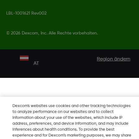
LBL-1001621 Rev002
©
2026 Dexcom, Inc. Alle Rechte vorbehalten.
Region ändern
AT
Dexcom's websites use cookies and other tracking technologies
to analyze performance on our websites and to collect
information about your use of the websites, which include IP
address, preferences, and device information, and may include
inferences about health conditions. To provide the best
experience and for Dexcom’s marketing purposes, we may share