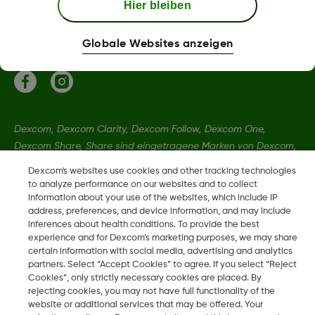
Hier bleiben
Mehr Informationen
Globale Websites anzeigen
Dexcom, Dexcom Clarity, Dexcom Follow, Dexcom One,
Dexcom Share, Share sind eingetragene Marken von Dexcom,
Inc. in den USA und sind möglicherweise in anderen Ländern
Dexcom's websites use cookies and other tracking technologies
eingetragen.
to analyze performance on our websites and to collect
information about your use of the websites, which include IP
address, preferences, and device information, and may include
LBL014350 Rev 004
inferences about health conditions. To provide the best
experience and for Dexcom’s marketing purposes, we may share
certain information with social media, advertising and analytics
partners. Select “Accept Cookies” to agree. If you select “Reject
©
2026 Dexcom, Inc. Alle Rechte vorbehalten.
Cookies”, only strictly necessary cookies are placed. By
rejecting cookies, you may not have full functionality of the
website or additional services that may be offered. Your