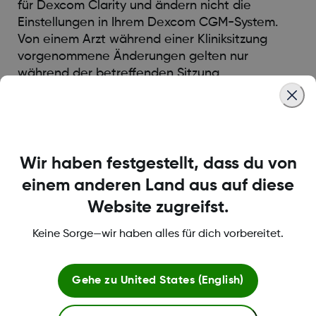
für Dexcom Clarity und ändern nicht die
Einstellungen in Ihrem Dexcom CGM-System.
Von einem Arzt während einer Kliniksitzung
vorgenommene Änderungen gelten nur
während der betreffenden Sitzung.
Was this article helpful?
Wir haben festgestellt, dass du von
einem anderen Land aus auf diese
Website zugreifst.
LBL014350 Rev 004
Keine Sorge—wir haben alles für dich vorbereitet.
Bedingungen und Richtlinien
Gehe zu
United States (English)