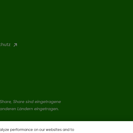
chutz
hare, Share sind eingetragene
 anderen Ländern eingetragen.
nalyze performance on our websites and to