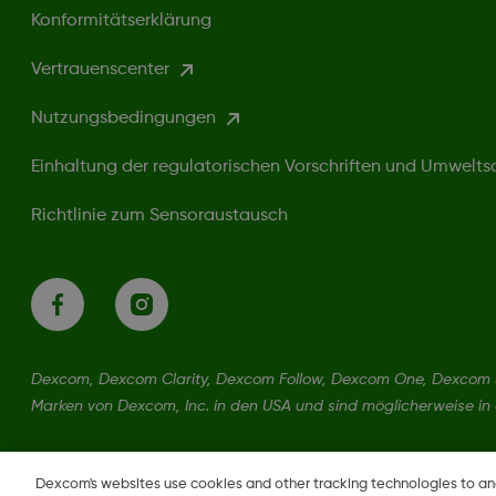
Konformitätserklärung
Vertrauenscenter
Nutzungsbedingungen
Einhaltung der regulatorischen Vorschriften und Umwelts
Richtlinie zum Sensoraustausch
Dexcom, Dexcom Clarity, Dexcom Follow, Dexcom One, Dexcom S
Marken von Dexcom, Inc. in den USA und sind möglicherweise in
LBL-1000393 REV001
Dexcom's websites use cookies and other tracking technologies to a