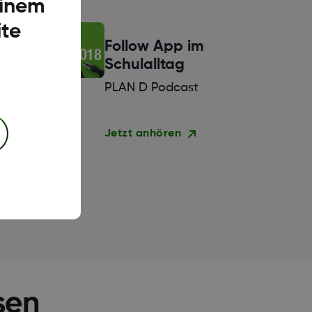
einem
te
Follow App im
Schulalltag
PLAN D Podcast
Jetzt anhören
sen