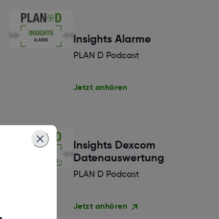
Insights Alarme
PLAN D Podcast
Jetzt anhören
Insights Dexcom
Datenauswertung
PLAN D Podcast
Jetzt anhören