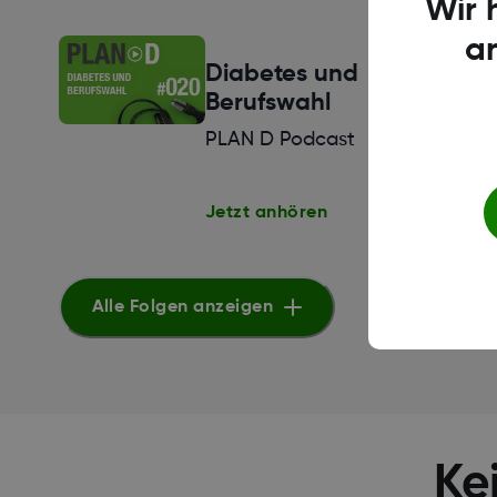
Wir 
a
Diabetes und
Berufswahl
PLAN D Podcast
Jetzt anhören
Alle Folgen anzeigen
Ke