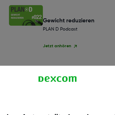
Gewicht reduzieren
PLAN D Podcast
Jetzt anhören
LADA - und andere
Diabetes-Typen
PLAN D Podcast
Jetzt anhören