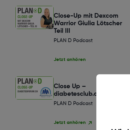
Close-Up mit Dexcom
Warrior Giulia Lötscher
Teil III
PLAN D Podcast
Jetzt anhören
Close Up –
diabetesclub.ch
PLAN D Podcast
Jetzt anhören