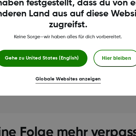
haben festgestellt, dass du von 
nderen Land aus auf diese Websi
zugreifst.
Close-Up mit Pilot Nico
PLAN D Podcast
Keine Sorge—wir haben alles für dich vorbereitet.
Jetzt anhören
Hier bleiben
Gehe zu
United States (English)
Globale Websites anzeigen
ine Folge mehr verpas