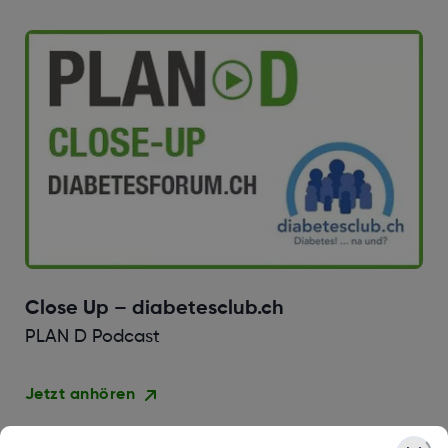
Close Up – diabetesclub.ch
PLAN D Podcast
Jetzt anhören