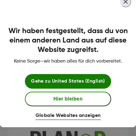
Wir haben festgestellt, dass du von
einem anderen Land aus auf diese
Website zugreifst.
Keine Sorge—wir haben alles für dich vorbereitet.
Gehe zu
United States (English)
LADA - und andere Diabetes-Typen
PLAN D Podcast
Hier bleiben
Jetzt anhören
Globale Websites anzeigen