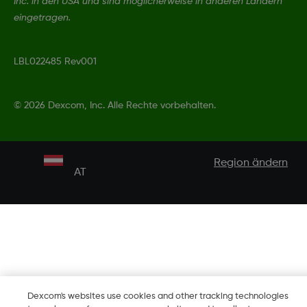
Inc. in den USA und sind möglicherweise in anderen Ländern
eingetragen.
LBL022485 Rev001
©
2026 Dexcom, Inc. Alle Rechte vorbehalten.
Region ändern
AT
Dexcom's websites use cookies and other tracking technologies