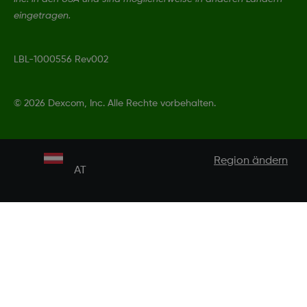
eingetragen.
LBL-1000556 Rev002
©
2026 Dexcom, Inc. Alle Rechte vorbehalten.
Region ändern
AT