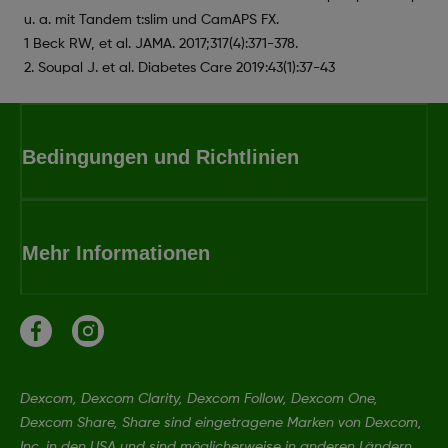
u. a. mit Tandem t:slim und CamAPS FX.
1 Beck RW, et al. JAMA. 2017;317(4):371-378.
2. Soupal J. et al. Diabetes Care 2019:43(1):37-43
Bedingungen und Richtlinien
Mehr Informationen
Dexcom, Dexcom Clarity, Dexcom Follow, Dexcom One,
Dexcom Share, Share sind eingetragene Marken von Dexcom,
Inc. in den USA und sind möglicherweise in anderen Ländern