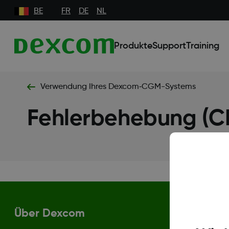
BE
FR
DE
NL
Produkte
Support
Training
Verwendung Ihres Dexcom‑CGM-Systems
Fehlerbehebung (CL
Über Dexcom