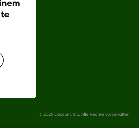
einem
te
ch
©
2026 Dexcom, Inc. Alle Rechte vorbehalten.