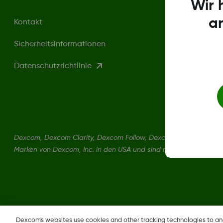
Wir 
a
Kontakt
Sicherheitsinformationen
Datenschutzrichtlinie
Dexcom, Dexcom Clarity, Dexcom Follow, Dexcom One, Dexcom S
Marken von Dexcom, Inc. in den USA und sind möglicherweise in
Dexcom's websites use cookies and other tracking technologies to a