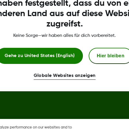
haben festgestellt, dass du von 
nderen Land aus auf diese Websi
Nutzungsbedingungen
zugreifst.
Vertrauenscenter
Keine Sorge—wir haben alles für dich vorbereitet.
Konformitätserklärung
Richtlinie zum Sensoraustaus
Hier bleiben
Gehe zu
United States (English)
Globale Websites anzeigen
hare, Share sind eingetragene
 anderen Ländern eingetragen.
nalyze performance on our websites and to