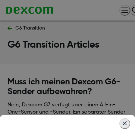
G6 Transition
G6 Transition Articles
Muss ich meinen Dexcom G6-
Sender aufbewahren?
Nein, Dexcom G7 verfügt über einen All-in-
One-Sensor und -Sender. Ein separater Sender
ist nicht erforderlich.