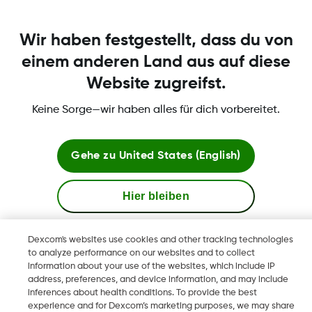
Was this article helpful?
Wir haben festgestellt, dass du von
einem anderen Land aus auf diese
Website zugreifst.
Über Dexcom
Keine Sorge—wir haben alles für dich vorbereitet.
Gehe zu
United States (English)
Mehr Informationen
Hier bleiben
Globale Websites anzeigen
Dexcom's websites use cookies and other tracking technologies
Dexcom, Dexcom Clarity, Dexcom Follow, Dexcom One,
to analyze performance on our websites and to collect
information about your use of the websites, which include IP
Dexcom Share, Share sind eingetragene Marken von Dexcom,
address, preferences, and device information, and may include
Inc. in den USA und sind möglicherweise in anderen Ländern
inferences about health conditions. To provide the best
eingetragen.
experience and for Dexcom’s marketing purposes, we may share