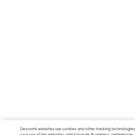
Dexcom's websites use cookies and other tracking technologies
your use of the websites, which include IP address, preferences