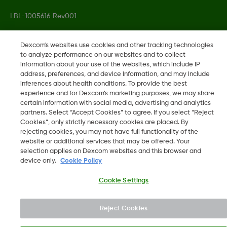
LBL-1005616 Rev001
Dexcom's websites use cookies and other tracking technologies
©
2026 Dexcom, Inc. Alle Rechte vorbehalten.
to analyze performance on our websites and to collect
information about your use of the websites, which include IP
address, preferences, and device information, and may include
inferences about health conditions. To provide the best
Region ändern
experience and for Dexcom’s marketing purposes, we may share
BE
certain information with social media, advertising and analytics
partners. Select “Accept Cookies” to agree. If you select “Reject
Cookies”, only strictly necessary cookies are placed. By
rejecting cookies, you may not have full functionality of the
website or additional services that may be offered. Your
selection applies on Dexcom websites and this browser and
device only.
Cookie Policy
Cookie Settings
Reject Cookies