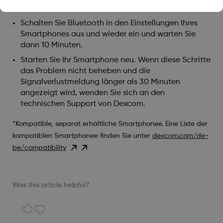
empfohlenen Einstellungen sorgfältig prüfen.
Schalten Sie Bluetooth in den Einstellungen Ihres
Smartphones aus und wieder ein und warten Sie
dann 10 Minuten.
Starten Sie Ihr Smartphone neu. Wenn diese Schritte
das Problem nicht beheben und die
Signalverlustmeldung länger als 30 Minuten
angezeigt wird, wenden Sie sich an den
technischen Support von Dexcom.
*Kompatible, separat erhältliche Smartphonee. Eine Liste der
kompatiblen Smartphonee finden Sie unter
dexcom.com/de-
be/compatibility
Was this article helpful?