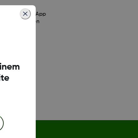
dschirm Ihrer App
ffnen oder Ihren
einem
te