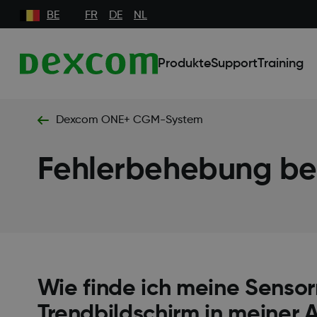
BE
FR
DE
NL
Produkte
Support
Training
Dexcom ONE+ CGM-System
Fehlerbehebung b
Wie finde ich meine Sens
Trendbildschirm in meiner 