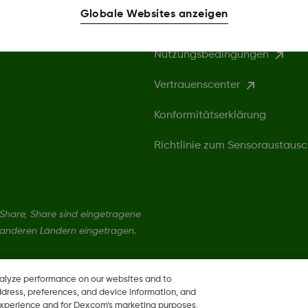
Mehr Informationen
Globale Websites anzeigen
Nutzungsbedingungen
Vertrauenscenter
Konformitätserklärung
Richtlinie zum Sensoraustaus
hare, Share sind eingetragene
 anderen Ländern eingetragen.
nalyze performance on our websites and to
ddress, preferences, and device information, and
 experience and for Dexcom’s marketing purposes,