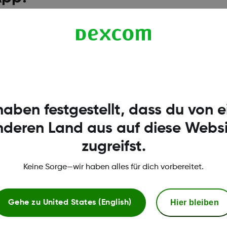
ensors und die Trendgrafik werden auf dem Startbil
gezeigt. Tippen Sie einfach auf Ihre App, um sie zu ö
 sind sofort verfügbar.
haben festgestellt, dass du von 
nderen Land aus auf diese Websi
zugreifst.
Keine Sorge—wir haben alles für dich vorbereitet.
Hier bleiben
Gehe zu
United States (English)