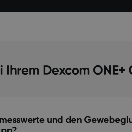
ei Ihrem Dexcom ONE+
ormesswerte und den Gewebegl
App?