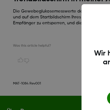
Die Gewebeglukosemesswerte des Dexcom ONE S
und auf dem Startbildschirm Ihres Empfängers an
Empfänger zu entsperren, und die Informationen
Was this article helpful?
Wir 
a
MAT-1084 Rev001