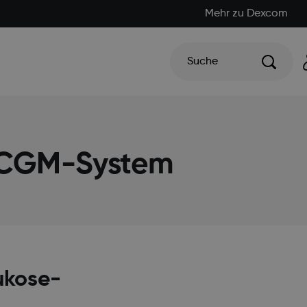
Mehr zu Dexcom
Suche
 CGM-System
ukose-