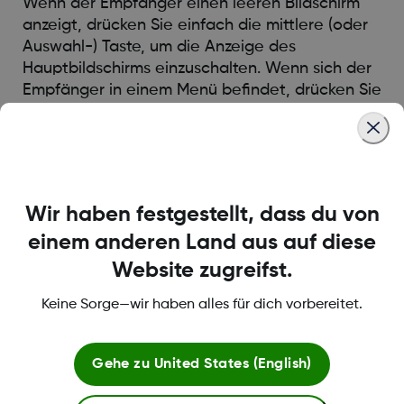
Wenn der Empfänger einen leeren Bildschirm
anzeigt, drücken Sie einfach die mittlere (oder
Auswahl-) Taste, um die Anzeige des
Hauptbildschirms einzuschalten. Wenn sich der
Empfänger in einem Menü befindet, drücken Sie
wiederholt die linke Taste, bis der
Hauptbildschirm angezeigt wird.
Was this article helpful?
Wir haben festgestellt, dass du von
einem anderen Land aus auf diese
Website zugreifst.
Keine Sorge—wir haben alles für dich vorbereitet.
LBL013583 Rev002
Gehe zu
United States (English)
Über Dexcom