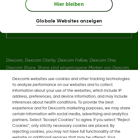
Hier bleiben
Globale Websites anzeigen
Mehr Informationen
Dexcom, Dexcom Clarity, Dexcom Follow, Dexcom One,
Dexcom Share, Share sind eingetragene Marken von Dexcom,
Inc. in den USA und sind möglicherweise in anderen Ländern
Dexcom's websites use cookies and other tracking technologies
eingetragen.
to analyze performance on our websites and to collect
information about your use of the websites, which include IP
address, preferences, and device information, and may include
LBL013583 Rev002
inferences about health conditions. To provide the best
experience and for Dexcom’s marketing purposes, we may share
certain information with social media, advertising and analytics
partners. Select “Accept Cookies” to agree. If you select “Reject
©
2026 Dexcom, Inc. Alle Rechte vorbehalten.
Cookies”, only strictly necessary cookies are placed. By
rejecting cookies, you may not have full functionality of the
website or additional services that may be offered. Your