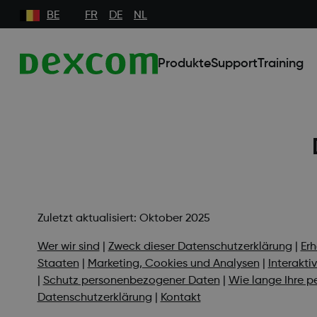
BE
FR
DE
NL
Produkte
Support
Training
Zuletzt aktualisiert: Oktober 2025
Wer wir sind
|
Zweck dieser Datenschutzerklärung
|
Er
Staaten
|
Marketing, Cookies und Analysen
|
Interakti
|
Schutz personenbezogener Daten
|
Wie lange Ihre 
Datenschutzerklärung
|
Kontakt