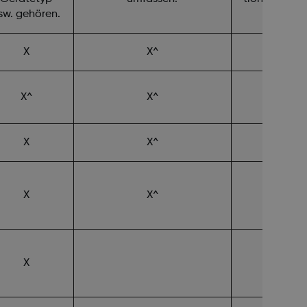
sw. gehören.
X
X^
X
X^
X^
X^
X
X^
X
X^
X^
X
X^