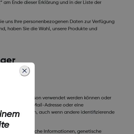
t
“
am Ende dieser Erklärung und in der Liste der
em Sie uns Ihre personenbezogenen Daten zur Verfügung
sind, haben Sie die Wahl, unsere Produkte und
ger
fizierung einer Person verwendet werden können oder
Adresse, eine E-Mail-Adresse oder eine
einem
t identifizieren, auch wenn andere identifizierende
ite
e etwa biometrische Informationen, genetische