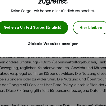
zugreifst.
en zu Finanzkonten, spezifische geografische Standorte, ethn
g, Sozialversicherungsnummer, Führerscheinnummer, Personal
Keine Sorge—wir haben alles für dich vorbereitet.
gendeinem Gesetz als vertrauliche personenbezogene Daten g
Hier bleiben
Gehe zu
United States (English)
 Daten im Einklang mit den gesetzlichen Bestimmungen und wi
chtlinie oder Erklärung maßgebend ist). Wenn Sie uns unter 
cherweise einige Produkte und Dienste nicht zur Verfügung.
Globale Websites anzeigen
bietern für Ihre optionale Nutzung
it Gesundheits-Apps oder Anwendungsprogrammierschnittstelle
n andere Ernährungs-/Diät-/Lebensmitteltagebücher, Trinkpr
ät, Bewegung, täglichen Kalorienverbrauch, Gewicht und Kör
Blutzuckerspiegel auf Ihren Körper auswirken. Die Nutzung diese
be zu ändern oder zu widerrufen. Die Nutzung und Übertrag
 der Google API Services User Data Policy, einschließlich de
. Diese Erklärung gilt nicht für personenbezogene Daten, die
ssung der Arten personenbezogener Daten, die wir möglicherw