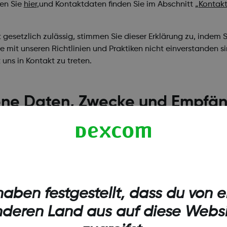
den Sie
hier
,
und Kontaktdaten finden Sie im Abschnitt
„
Kontak
eit gesetzlich zulässig, stimmen Sie dieser Erklärung zu, ind
ie mit unseren Richtlinien und Praktiken nicht einverstanden 
uns in Kontakt zu treten.
ne Daten, Zwecke und Empfän
?
lektronisch oder anderweitig aufgezeichnet –, die zur Identi
it ihr in Verbindung bringen können, wie z. B. ein Name, eine 
haben festgestellt, dass du von 
ogene Daten Informationen umfassen, die eine Person indirek
deren Land aus auf diese Webs
 gehören, die in einigen Ländern als vertraulich gelten, wi