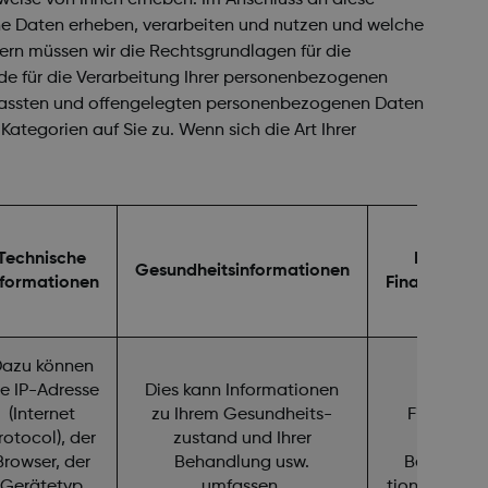
ne Daten erheben, verarbeiten und nutzen und welche
ern müssen wir die Rechtsgrundlagen für die
e für die Verarbeitung Ihrer personenbezogenen
 erfassten und offengelegten personenbezogenen Daten
ategorien auf Sie zu. Wenn sich die Art Ihrer
Technische
Handels-
Gesundheitsinformationen
nformationen
Finanzinfor
azu können
ie IP-Adresse
Dies kann Informationen
Dazu kö
(Internet
zu Ihrem Gesundheits-
Finanzinf
rotocol), der
zustand und Ihrer
tione
Browser, der
Behandlung usw.
Besteillin
Gerätetyp
umfassen.
tionen usw. 