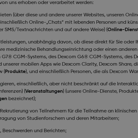
 von uns erhoben oder verarbeitet werden:
nbieten (über diese und andere unserer Websites, unseren O
nschließlich Online-„Chats“ mit lebenden Personen und künstl
er SMS/Textnachrichten und auf andere Weise) (
Online-Diens
leistungen, unabhängig davon, ob diese direkt für Sie oder I
, Ihre medizinische Behandlungseinrichtung oder einen anderen
xcom G7® CGM-Systems, des Dexcom G6® CGM-Systems, de
und unserer mobilen Apps wie Dexcom Clarity, Dexcom Share
 (
Produkte
), und einschließlich Personen, die als Dexcom War
agieren, einschließlich, aber nicht beschränkt auf die Interak
nferenzen) (
Veranstaltungen
) (unsere Online-Dienste, Produk
gen
bezeichnet);
Rekrutierung von Teilnehmern für die Teilnahme an klinischen 
ragung von Studienforschern und deren Mitarbeitern;
 Beschwerden und Berichten;