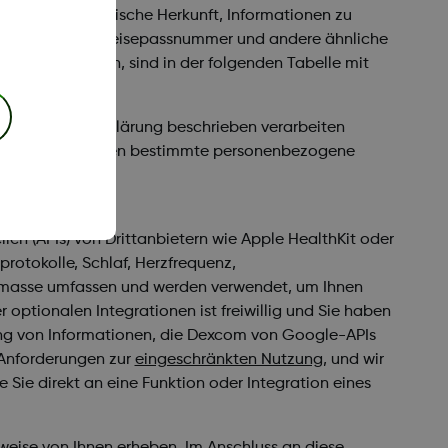
ische oder rassische Herkunft, Informationen zu
ausweisnummer, Reisepassnummer und andere ähnliche
elten könnten, sind in der folgenden Tabelle mit
e in dieser Erklärung beschrieben verarbeiten
bestimmten Umständen bestimmte personenbezogene
n (APIs) von Drittanbietern wie Apple HealthKit oder
otokolle, Schlaf, Herzfrequenz,
permasse umfassen und werden verwendet, um Ihnen
r optionalen Integrationen ist freiwillig und Sie haben
ung von Informationen, die Dexcom von Google-APIs
r Anforderungen zur
eingeschränkten Nutzung
, und wir
 Sie direkt an eine Funktion oder Integration eines
eise von Ihnen erheben. Im Anschluss an diese