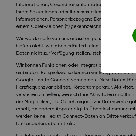
Informationen, Gesundheitsinformationen, Information
Ihrem Sexualleben oder Ihrer sexuellen Orientierun
Informationen. Personenbezogene Daten, die gemäß ir
einem Caret-Zeichen (^) gekennzeichnet.
Wir werden alle von uns erfassten personenbezogenen
(sofern nicht, wie oben erläutert, eine separate Ri
Daten nicht zur Verfügung stellen, stehen Ihnen mögli
Wir können Funktionen oder Integrationen von Drittan
einbinden. Beispielsweise können wir Integrationen m
Google Health Connect vornehmen. Diese Daten könne
Herzfrequenzvariabilität, Körpertemperatur, Aktivit
verstehen zu helfen, wie sich Ihre Aktivitäten und Ihr 
die Möglichkeit, die Genehmigung zur Datenweiterga
erhält, an andere Apps erfolgt in Übereinstimmung mit
werden keine Health Connect-Daten an Dritte verkaufen
Drittanbieters übermitteln.
Die folgende Tabelle ist eine allgemeine Zusammenfa