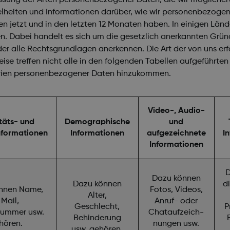
lheiten und Informationen darüber, wie wir personenbezoge
 jetzt und in den letzten 12 Monaten haben. In einigen Länd
 Dabei handelt es sich um die gesetzlich anerkannten Gründ
nder alle Rechtsgrundlagen anerkennen. Die Art der von uns
e treffen nicht alle in den folgenden Tabellen aufgeführten K
orien personenbezogener Daten hinzukommen.
Video-, Audio-
täts- und
Demographische
und
nformationen
Informationen
aufgezeichnete
I
Informationen
D
Dazu können
Dazu können
d
nnen Name,
Fotos, Videos,
Alter,
-Mail,
Anruf- oder
Geschlecht,
P
nummer usw.
Chataufzeich-
Behinderung
hören.
nungen usw.
usw. gehören.