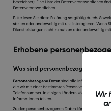
bezeichnet). Eine Liste der Datenverantwortlichen fin
Datenverantwortlichen.
Bitte lesen Sie diese Erklärung sorgfältig durch. Sow
stellen oder anderweitig mit uns interagieren. Wenn S
Dienstleistungen nicht zu nutzen oder anderweitig mit 
Erhobene personenbezoge
Was sind personenbezogene Daten
Personenbezogene Daten
sind alle Informationen – e
die wir mit einer bestimmten Person verknüpfen oder m
Wir 
Telefonnummer. In einigen Ländern können personenbez
Informationen fehlen.
an
Zu den personenbezogenen Daten können Informationen