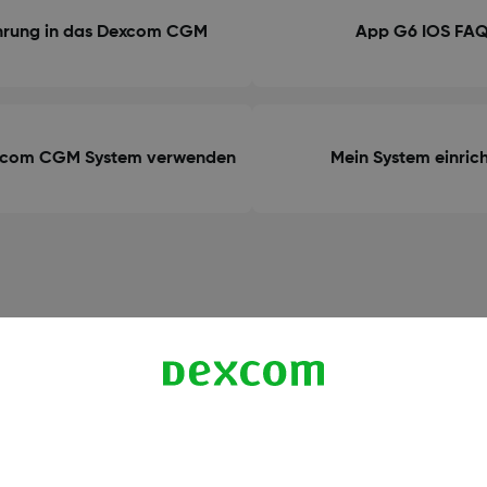
ührung in das Dexcom CGM
App G6 IOS FA
xcom CGM System verwenden
Mein System einric