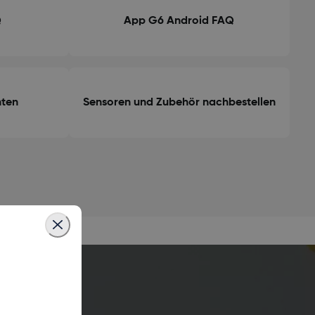
Q
App G6 Android FAQ
hten
Sensoren und Zubehör nachbestellen