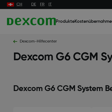
CH
DE
FR
IT
Produkte
Kostenübernahme
Dexcom-Hilfecenter
Dexcom G6 CGM Sy
Dexcom G6 CGM System Be