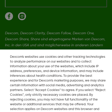
Dexcom, Dexcom Clarity, Dexcom Follow, Dexcom One,
Dexcom Share, Share sind eingetragene Marken von Dexcom,
Inc. in den USA und sind möglicherweise in anderen Ländern
eingetragen.
Dexcom's websites use cookies and other tracking technologies
to analyze performance on our websites and to collect
information about your use of the websites, which include IP
LBL019203 Rev001
address, preferences, and device information, and may include
inferences about health conditions. To provide the best
experience and for Dexcom’s marketing purposes, we may share
©
2026 Dexcom, Inc. Alle Rechte vorbehalten.
certain information with social media, advertising and analytics
partners. Select “Accept Cookies” to agree. If you select “Reject
Cookies”, only strictly necessary cookies are placed. By
rejecting cookies, you may not have full functionality of the
Region ändern
website or additional services that may be offered. Your
CH
selection applies on Dexcom websites and this browser and