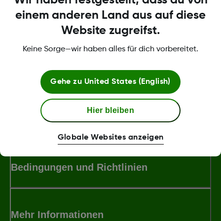
Fragen?
einem anderen Land aus auf diese
Website zugreifst.
Keine Sorge—wir haben alles für dich vorbereitet.
Wie können wir Ihnen weiterhelfen?
Gehe zu
United States (English)
Hier bleiben
Über Dexcom
Globale Websites anzeigen
Bedingungen und Richtlinien
Mehr Informationen