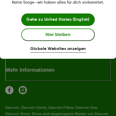
Keine Sorge—wir haben alles für dich vorbereitet.
Über Dexcom
Gehe zu
United States (English)
Hier bleiben
Bedingungen und Richtlinien
Globale Websites anzeigen
Mehr Informationen
Dexcom, Dexcom Clarity, Dexcom Follow, Dexcom One,
Dexcom Share, Share sind eingetragene Marken von Dexcom,