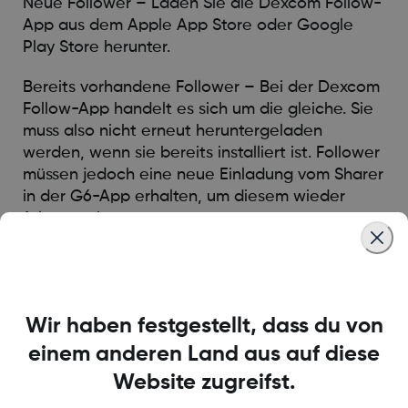
Neue Follower – Laden Sie die Dexcom Follow-
App aus dem Apple App Store oder Google
Play Store herunter.
Bereits vorhandene Follower – Bei der Dexcom
Follow-App handelt es sich um die gleiche. Sie
muss also nicht erneut heruntergeladen
werden, wenn sie bereits installiert ist. Follower
müssen jedoch eine neue Einladung vom Sharer
in der G6-App erhalten, um diesem wieder
folgen zu können.
Was this article helpful?
Wir haben festgestellt, dass du von
einem anderen Land aus auf diese
Website zugreifst.
LBL016698 Rev001