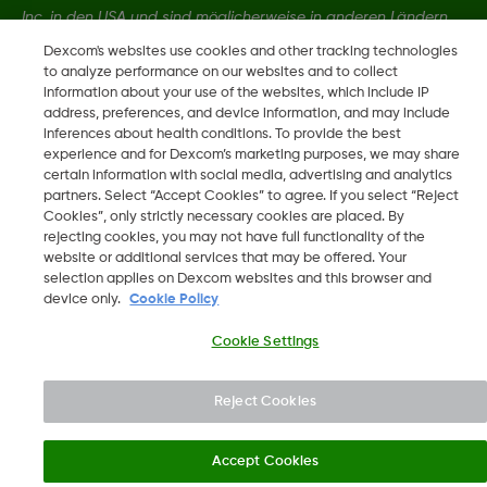
Inc. in den USA und sind möglicherweise in anderen Ländern
eingetragen.
Dexcom's websites use cookies and other tracking technologies
to analyze performance on our websites and to collect
information about your use of the websites, which include IP
LBL016698 Rev001
address, preferences, and device information, and may include
inferences about health conditions. To provide the best
experience and for Dexcom’s marketing purposes, we may share
certain information with social media, advertising and analytics
©
2026 Dexcom, Inc. Alle Rechte vorbehalten.
partners. Select “Accept Cookies” to agree. If you select “Reject
Cookies”, only strictly necessary cookies are placed. By
rejecting cookies, you may not have full functionality of the
website or additional services that may be offered. Your
Region ändern
selection applies on Dexcom websites and this browser and
CH
device only.
Cookie Policy
Cookie Settings
Reject Cookies
Accept Cookies