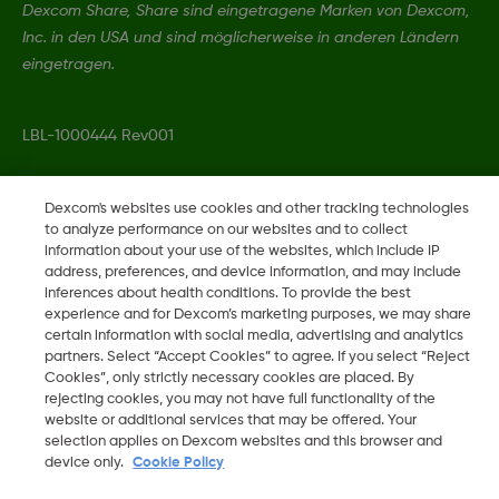
Dexcom Share, Share sind eingetragene Marken von Dexcom,
Inc. in den USA und sind möglicherweise in anderen Ländern
eingetragen.
LBL-1000444 Rev001
©
2026 Dexcom, Inc. Alle Rechte vorbehalten.
Dexcom's websites use cookies and other tracking technologies
to analyze performance on our websites and to collect
information about your use of the websites, which include IP
address, preferences, and device information, and may include
inferences about health conditions. To provide the best
Region ändern
CH
experience and for Dexcom’s marketing purposes, we may share
certain information with social media, advertising and analytics
partners. Select “Accept Cookies” to agree. If you select “Reject
Cookies”, only strictly necessary cookies are placed. By
rejecting cookies, you may not have full functionality of the
website or additional services that may be offered. Your
selection applies on Dexcom websites and this browser and
device only.
Cookie Policy