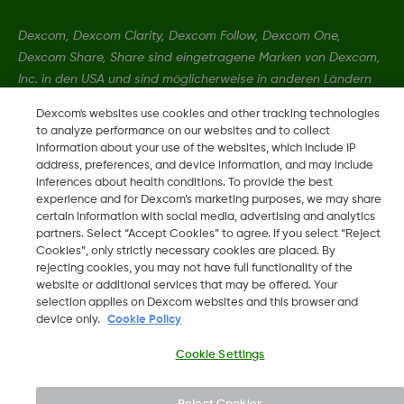
Dexcom, Dexcom Clarity, Dexcom Follow, Dexcom One,
Dexcom Share, Share sind eingetragene Marken von Dexcom,
Inc. in den USA und sind möglicherweise in anderen Ländern
eingetragen.
Dexcom's websites use cookies and other tracking technologies
to analyze performance on our websites and to collect
information about your use of the websites, which include IP
LBL020934 Rev001
address, preferences, and device information, and may include
inferences about health conditions. To provide the best
experience and for Dexcom’s marketing purposes, we may share
©
2026 Dexcom, Inc. Alle Rechte vorbehalten.
certain information with social media, advertising and analytics
partners. Select “Accept Cookies” to agree. If you select “Reject
Cookies”, only strictly necessary cookies are placed. By
rejecting cookies, you may not have full functionality of the
website or additional services that may be offered. Your
Region ändern
selection applies on Dexcom websites and this browser and
CH
device only.
Cookie Policy
Cookie Settings