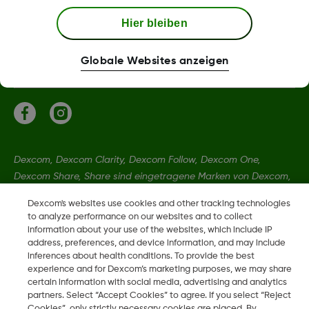
Hier bleiben
Mehr Informationen
Globale Websites anzeigen
Dexcom, Dexcom Clarity, Dexcom Follow, Dexcom One,
Dexcom Share, Share sind eingetragene Marken von Dexcom,
Inc. in den USA und sind möglicherweise in anderen Ländern
Dexcom's websites use cookies and other tracking technologies
eingetragen.
to analyze performance on our websites and to collect
information about your use of the websites, which include IP
address, preferences, and device information, and may include
LBL013583 Rev002
inferences about health conditions. To provide the best
experience and for Dexcom’s marketing purposes, we may share
certain information with social media, advertising and analytics
partners. Select “Accept Cookies” to agree. If you select “Reject
©
2026 Dexcom, Inc. Alle Rechte vorbehalten.
Cookies”, only strictly necessary cookies are placed. By