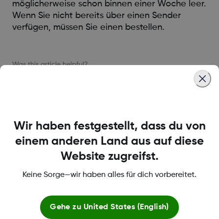
möglicherweise schon binnen einer Woche leer.
Wenn Sie nicht bereits über einen Sender
verfügen, müssen Sie einen bestellen.
Was this article helpful?
Wir haben festgestellt, dass du von
LBL013583 Rev002
einem anderen Land aus auf diese
Website zugreifst.
Über Dexcom
Keine Sorge—wir haben alles für dich vorbereitet.
Gehe zu
United States (English)
Bedingungen und Richtlinien