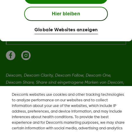
Bedingungen und Richtlinien
Hier bleiben
Globale Websites anzeigen
Mehr Informationen
Dexcom, Dexcom Clarity, Dexcom Follow, Dexcom One,
Dexcom Share, Share sind eingetragene Marken von Dexcom,
Inc. in den USA und sind möglicherweise in anderen Ländern
Dexcom's websites use cookies and other tracking technologies
eingetragen.
to analyze performance on our websites and to collect
information about your use of the websites, which include IP
address, preferences, and device information, and may include
LBL013583 Rev002
inferences about health conditions. To provide the best
experience and for Dexcom’s marketing purposes, we may share
certain information with social media, advertising and analytics