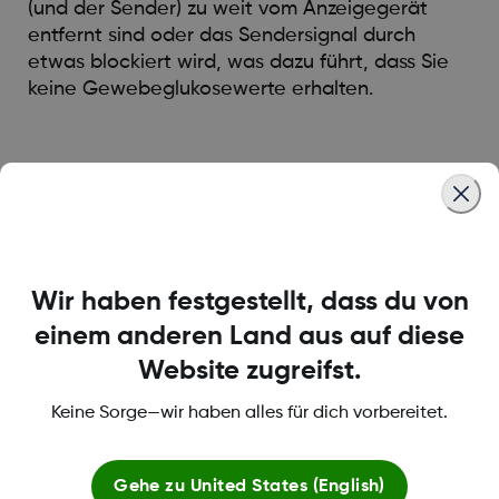
(und der Sender) zu weit vom Anzeigegerät
entfernt sind oder das Sendersignal durch
etwas blockiert wird, was dazu führt, dass Sie
keine Gewebeglukosewerte erhalten.
Was this article helpful?
Wir haben festgestellt, dass du von
LBL013583 Rev002
einem anderen Land aus auf diese
Website zugreifst.
Über Dexcom
Keine Sorge—wir haben alles für dich vorbereitet.
Gehe zu
United States (English)