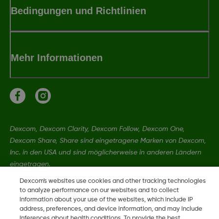
Bedingungen und Richtlinien
Mehr Informationen
Dexcom, Dexcom Clarity, Dexcom Follow, Dexcom One,
Dexcom Share, Share sind eingetragene Marken von Dexcom,
Inc. in den USA und sind möglicherweise in anderen Ländern
eingetragen.
Dexcom's websites use cookies and other tracking technologies
to analyze performance on our websites and to collect
LBL-1000444 Rev001
information about your use of the websites, which include IP
address, preferences, and device information, and may include
inferences about health conditions. To provide the best