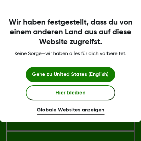
> „Sensor“.
Eine Liste kompatibler Smart-Geräte finden Sie
Wir haben festgestellt, dass du von
unter
dexcom.com/g7-compatibility
einem anderen Land aus auf diese
Website zugreifst.
Was this article helpful?
Keine Sorge—wir haben alles für dich vorbereitet.
Gehe zu
United States (English)
LBL-1000444 Rev001
Hier bleiben
Globale Websites anzeigen
Über Dexcom