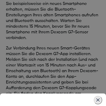
Sie beispielsweise ein neues Smartphone
erhalten, müssen Sie die Bluetooth-
Einstellungen Ihres alten Smartphones aufrufen
und Bluetooth ausschalten. Warten Sie
mindestens 15 Minuten, bevor Sie Ihr neues
Smartphone mit Ihrem Dexcom G7-Sensor
verbinden.
Zur Verbindung Ihres neuen Smart-Gerätes
müssen Sie die Dexcom G7-App installieren.
Melden Sie sich nach der Installation (und nach
einer Wartezeit von 15 Minuten nach Aus- und
Einschaltung von Bluetooth) an Ihrem Dexcom-
Konto an, durchlaufen Sie den App-
Einrichtungsassistenten und geben Sie bei
Aufforderung den Dexcom G7-Kopplungscode
ein. Sie finden den Kopplungscode am
Sensorapplikator oder in der Dexcom G7-App
auf Ihrem alten Smartphone unter „Verbindung“