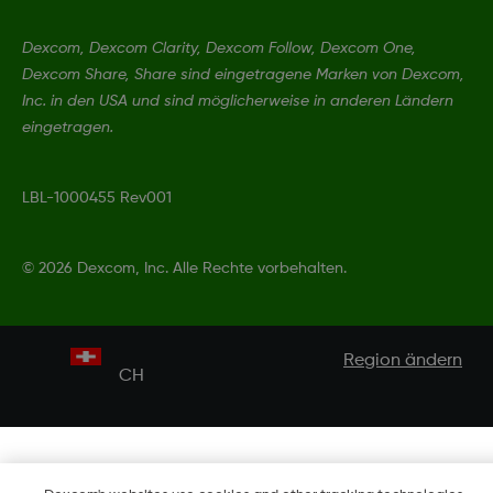
Dexcom, Dexcom Clarity, Dexcom Follow, Dexcom One,
Dexcom Share, Share sind eingetragene Marken von Dexcom,
Inc. in den USA und sind möglicherweise in anderen Ländern
eingetragen.
LBL-1000455 Rev001
©
2026 Dexcom, Inc. Alle Rechte vorbehalten.
Region ändern
CH