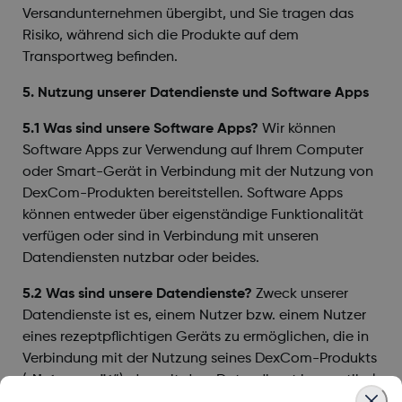
Versandunternehmen übergibt, und Sie tragen das
Risiko, während sich die Produkte auf dem
Transportweg befinden.
5. Nutzung unserer Datendienste und Software Apps
5.1 Was sind unsere Software Apps?
Wir können
Software Apps zur Verwendung auf Ihrem Computer
oder Smart-Gerät in Verbindung mit der Nutzung von
DexCom-Produkten bereitstellen. Software Apps
können entweder über eigenständige Funktionalität
verfügen oder sind in Verbindung mit unseren
Datendiensten nutzbar oder beides.
5.2 Was sind unsere Datendienste?
Zweck unserer
Datendienste ist es, einem Nutzer bzw. einem Nutzer
eines rezeptpflichtigen Geräts zu ermöglichen, die in
Verbindung mit der Nutzung seines DexCom-Produkts
(„
Nutzergerät
“), das mit dem Datendienst kompatibel